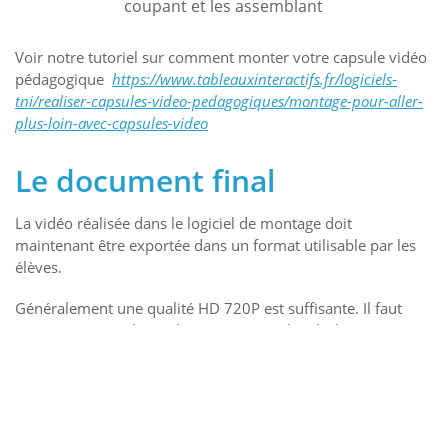
coupant et les assemblant
Voir notre tutoriel sur comment monter votre capsule vidéo
pédagogique
https://www.tableauxinteractifs.fr/logiciels-
tni/realiser-capsules-video-pedagogiques/montage-pour-aller-
plus-loin-avec-capsules-video
Le document final
La vidéo réalisée dans le logiciel de montage doit
maintenant être exportée dans un format utilisable par les
élèves.
Généralement une qualité HD 720P est suffisante. Il faut
penser que vos élèves devront pouvoir la télécharger
facilement, même avec une connexion qui peut être limitée.
Certains logiciels permettent d’exporter la vidéo directement
dans des plateformes de diffusion de vidéo, comme
YouTube.