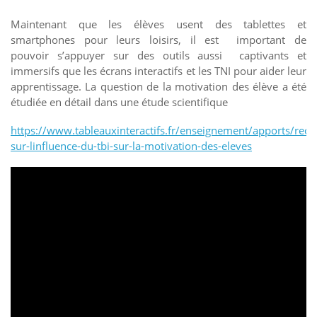
Maintenant que les élèves usent des tablettes et
smartphones pour leurs loisirs, il est important de
pouvoir s’appuyer sur des outils aussi captivants et
immersifs que les écrans interactifs et les TNI pour aider leur
apprentissage. La question de la motivation des élève a été
étudiée en détail dans une étude scientifique
https://www.tableauxinteractifs.fr/enseignement/apports/rech
sur-linfluence-du-tbi-sur-la-motivation-des-eleves