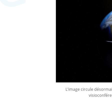
L’image circule désormai
visioconfére