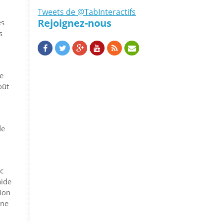
Tweets de @TabInteractifs
Rejoignez-nous
es
s
ce
oût
de
c
aide
tion
une