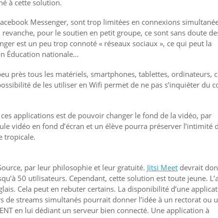
é à cette solution.
 Facebook Messenger, sont trop limitées en connexions simultané
n revanche, pour le soutien en petit groupe, ce sont sans doute de
ger est un peu trop connoté « réseaux sociaux », ce qui peut la
ion Éducation nationale…
peu près tous les matériels, smartphones, tablettes, ordinateurs, 
a possibilité de les utiliser en Wifi permet de ne pas s’inquiéter du c
 ces applications est de pouvoir changer le fond de la vidéo, par
e vidéo en fond d’écran et un élève pourra préserver l’intimité 
 tropicale.
urce, par leur philosophie et leur gratuité.
Jitsi Meet
devrait don
usqu’à 50 utilisateurs. Cependant, cette solution est toute jeune. L’
lais. Cela peut en rebuter certains. La disponibilité d’une applica
ers de streams simultanés pourrait donner l’idée à un rectorat ou 
r ENT en lui dédiant un serveur bien connecté. Une application à