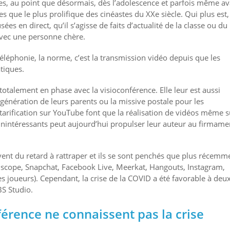
s, au point que désormais, dès l’adolescence et parfois même av
que le plus prolifique des cinéastes du XXe siècle. Qui plus est,
s en direct, qu’il s’agisse de faits d’actualité de la classe ou du
vec une personne chère.
téléphonie, la norme, c’est la transmission vidéo depuis que les
tiques.
totalement en phase avec la visioconférence. Elle leur est aussi
 génération de leurs parents ou la missive postale pour les
starification sur YouTube font que la réalisation de vidéos même s
 inintéressants peut aujourd’hui propulser leur auteur au firmame
ent du retard à rattraper et ils se sont penchés que plus récemm
iscope, Snapchat, Facebook Live, Meerkat, Hangouts, Instagram,
es joueurs). Cependant, la crise de la COVID a été favorable à deu
BS Studio.
férence ne connaissent pas la crise