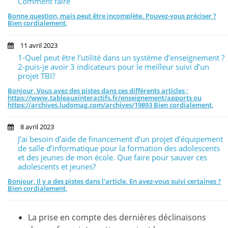
Comment faire
1
Interactif (TNI)
Bonne question, mais peut être incomplète. Pouvez-vous préciser ?
Bien cordialement,
Bienvenue sur Tableaux
Interactifs.fr
version 3.0, le site
11 avril 2023
consacré aux applications pédagogiques du
tableau blanc
1-Quel peut être l’utilité dans un système d’enseignement ?
2-puis-je avoir 3 indicateurs pour le meilleur suivi d’un
interactif
(TBI). que l’on appelle également Tableau
projet TBI?
Numérique Interactif (TNI)
Bonjour, Vous avez des pistes dans ces différents articles ;
https://www.tableauxinteractifs.fr/enseignement/apports ou
‎L’équipe éditoriale de Tableauxinteractifs.fr vous dévoile la
https://archives.ludomag.com/archives/19893 Bien cordialement,
nouvelle mouture de son site internet, mise en ligne en ce
début Juillet 2015 !
8 avril 2023
J’ai besoin d’aide de financement d’un projet d’équipement
de salle d’informatique pour la formation des adolescents
et des jeunes de mon école. Que faire pour sauver ces
adolescents et jeunes?
Bonjour, Il y a des pistes dans l'article. En avez-vous suivi certaines ?
Bien cordialement,
Les
NOUVEAUTÉS
appliquées au site :
La prise en compte des dernières déclinaisons