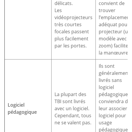
délicats.
convient de
Les
trouver
vidéoprojecteurs
l’emplacement
très courtes
adéquat pour l
focales passent
projecteur (un
plus facilement
modèle avec
par les portes.
zoom) faciliter
la manœuvre.
Ils sont
généralement
livrés sans
logiciel
La plupart des
pédagogique. I
TBI sont livrés
conviendra de
Logiciel
avec un logiciel.
leur associer 
pédagogique
Cependant, tous
logiciel pour u
ne se valent pas.
usage
pédagogique