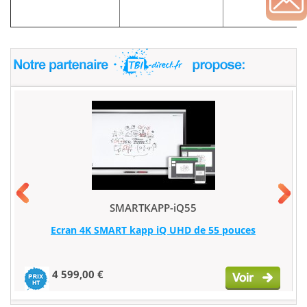
SMARTKAPP-iQ55
Ecran 4K SMART kapp iQ UHD de 55 pouces
4 599,00 €