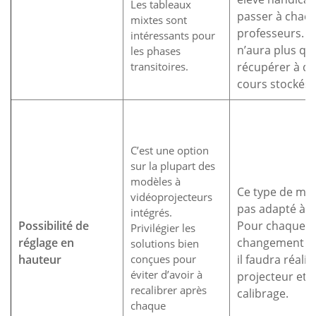
Les tableaux
passer à chacu
mixtes sont
professeurs. L’
intéressants pour
n’aura plus qu
les phases
transitoires.
récupérer à do
cours stockés.
C’est une option
sur la plupart des
modèles à
Ce type de maté
vidéoprojecteurs
pas adapté à c
intégrés.
Possibilité de
Pour chaque
Privilégier les
réglage en
changement de
solutions bien
hauteur
conçues pour
il faudra réalig
éviter d’avoir à
projecteur et r
recalibrer après
calibrage.
chaque