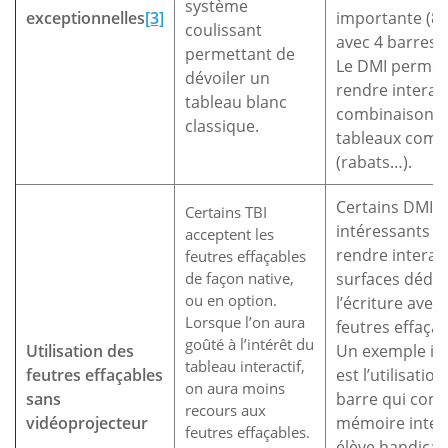
système
exceptionnelles
[3]
importante (8m
coulissant
avec 4 barres).
permettant de
Le DMI permet
dévoiler un
rendre interact
tableau blanc
combinaisons 
classique.
tableaux comp
(rabats…).
Certains DMI s
Certains TBI
intéressants p
acceptent les
rendre interac
feutres effaçables
de façon native,
surfaces dédié
ou en option.
l’écriture avec
Lorsque l’on aura
feutres effaçab
goûté à l’intérêt du
Utilisation des
Un exemple in
tableau interactif,
feutres effaçables
est l’utilisatio
on aura moins
sans
barre qui com
recours aux
vidéoprojecteur
mémoire intég
feutres effaçables.
élève handicap