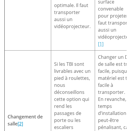
surface
optimale. Il faut
convenable
transporter
pour projeter. I
aussi un
faut transport
vidéoprojecteur.
aussi un
vidéoprojecteu
[1]
Changer un D
Si les TBI sont
de salle est trè
livrables avec un
facile, puisque 
pied à roulettes,
matériel est tr
nous
facile à
déconseillons
transporter.
cette option qui
En revanche, l
rend les
temps
passages de
d’installation
Changement de
porte ou les
peut-être
salle
[2]
escaliers
pénalisant, car 