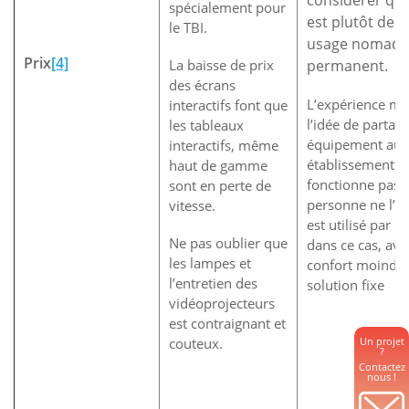
considérer que
spécialement pour
est plutôt dest
le TBI.
usage nomade
Prix
[4]
La baisse de prix
permanent.
des écrans
L’expérience mo
interactifs font que
l’idée de partage
les tableaux
équipement au s
interactifs, même
établissement n
haut de gamme
fonctionne pas. 
sont en perte de
personne ne l’util
vitesse.
est utilisé par u
Ne pas oublier que
dans ce cas, ave
les lampes et
confort moindre
l’entretien des
solution fixe
vidéoprojecteurs
est contraignant et
couteux.
Un projet
?
Contactez
nous !