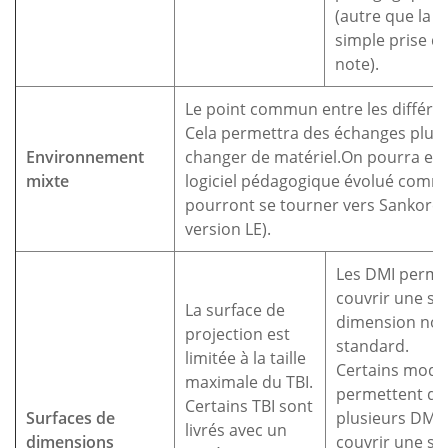
(autre que la
simple prise d
note).
Le point commun entre les différent
Cela permettra des échanges plus 
Environnement
changer de matériel.On pourra envi
mixte
logiciel pédagogique évolué comm
pourront se tourner vers Sankoré (
version LE).
Les DMI perme
couvrir une su
La surface de
dimension non
projection est
standard.
limitée à la taille
Certains modè
maximale du TBI.
permettent d’ut
Certains TBI sont
Surfaces de
plusieurs DMI
livrés avec un
dimensions
couvrir une su