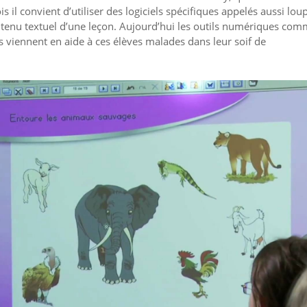
s il convient d’utiliser des logiciels spécifiques appelés aussi lou
ntenu textuel d’une leçon. Aujourd’hui les outils numériques com
s viennent en aide à ces élèves malades dans leur soif de
.