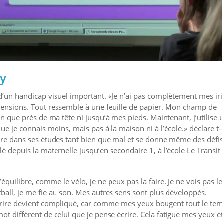
y
’un handicap visuel important. «Je n’ai pas complètement mes iri
imensions. Tout ressemble à une feuille de papier. Mon champ de
in que près de ma tête ni jusqu’à mes pieds. Maintenant, j’utilise 
e je connais moins, mais pas à la maison ni à l’école.» déclare t-e
sévère dans ses études tant bien que mal et se donne même des défi
é depuis la maternelle jusqu’en secondaire 1, à l’école Le Transit
 l’équilibre, comme le vélo, je ne peux pas la faire. Je ne vois pas l
tball, je me fie au son. Mes autres sens sont plus développés.
et écrire devient compliqué, car comme mes yeux bougent tout le te
 mot différent de celui que je pense écrire. Cela fatigue mes yeux 