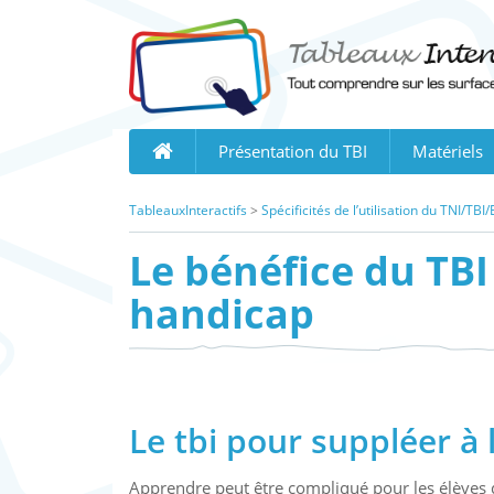
Skip
to
content
Présentation du TBI
Matériels
TableauxInteractifs
>
Spécificités de l’utilisation du TNI/T
Le bénéfice du TB
handicap
Le tbi pour suppléer à l
Apprendre peut être compliqué pour les élèves 