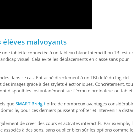
es élèves malvoyants
 une tablette connectée à un tableau blanc interactif ou TBI est u
’handicap visuel. Cela évite les déplacements en classe sans pour
ndés dans ce cas. Rattaché directement à un TBI doté du logiciel
 et des images grâce à des stylets électroniques. Concrètement, tou
 sont disponibles instantanément sur l’écran d’ordinateur ou tablet
tels que
SMART Bridgit
offre de nombreux avantages considérabl
domicile, pour ces derniers puissent profiter et intervenir à dista
alement de créer des cours et activités interactifs. Par exemple, 
re associés à des sons, sans oublier bien sûr les options comme l