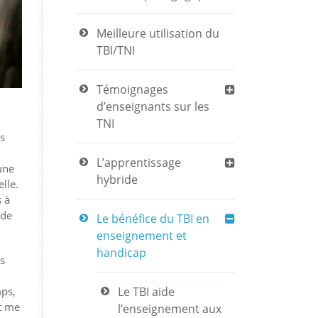
Meilleure utilisation du
TBI/TNI
Témoignages
d’enseignants sur les
TNI
s
L’apprentissage
une
hybride
lle.
s à
 de
Le bénéfice du TBI en
enseignement et
handicap
es
Le TBI aide
mps,
et me
l’enseignement aux