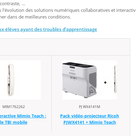
contraste, …
 l’évolution des solutions numériques collaboratives et interactiv
rmer dans de meilleures conditions.
ux élèves ayant des troubles d’apprentissage
MIM1762262
PJ WX4141M
eractive Mimio Teach :
Pack vidéo-projecteur Ricoh
le TBI mobile
PJWX4141 + Mimio Teach