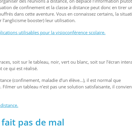
organiser des réunions à distance, on déplace l’information plutô
uation de confinement et la classe à distance peut donc en tirer u
uffrés dans cette aventure. Vous en connaissez certains, la situat
 l’anglicisme booster) leur utilisation.
plications utilisables pour la visioconférence scolaire.
races, soit sur le tableau, noir, vert ou blanc, soit sur l’écran intera
 ce qui est réalisé.
istance (confinement, maladie d’un élève…), il est normal que
. Filmer un tableau n’est pas une solution satisfaisante, il convien
distance.
fait pas de mal