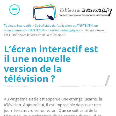
Skip
to
content
TableauxInteractifs
>
Spécificités de l’utilisation du TNI/TBI/ENI en
enseignement
>
TBI/TNI/ENI – Intérêts pédagogiques
>
L’écran interactif
est il une nouvelle version de la télévision ?
L’écran interactif est
il une nouvelle
version de la
télévision ?
Au vingtième siècle est apparue une étrange lucarne, la
télévision. Aujourd’hui, il est impossible de passer une
journée sans croiser un écran. Que ce soit celui de la