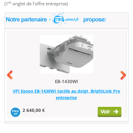
er
(1
onglet de l’offre entreprise)
EB-1430WI
VPI Epson EB-1430WI tactile au doigt, BrightLink Pro
entreprise
2 640,00 €