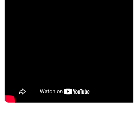
Le QuattroPod dispose d’une des meilleures capacités
de streaming vidéo, avec une large expérience dans la
diffusion de contenu sur écran.