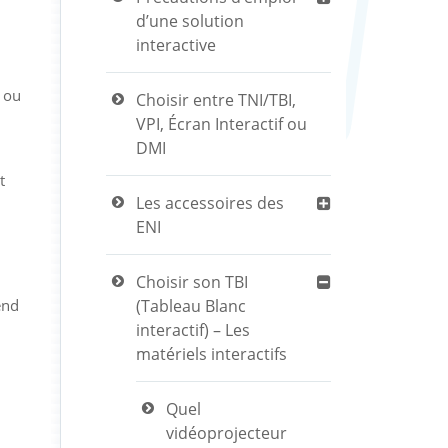
d’une solution
interactive
1 ou
Choisir entre TNI/TBI,
VPI, Écran Interactif ou
DMI
t
Les accessoires des
ENI
Choisir son TBI
end
(Tableau Blanc
interactif) – Les
matériels interactifs
Quel
vidéoprojecteur