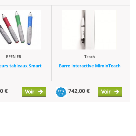
RPEN-ER
Teach
urs tableaux Smart
Barre interactive MimioTeach
0 €
742,00 €