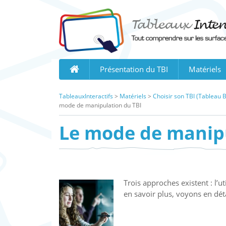
Skip
to
content
Présentation du TBI
Matériels
TableauxInteractifs
>
Matériels
>
Choisir son TBI (Tableau Bl
mode de manipulation du TBI
Le mode de manipu
Trois approches existent : l’u
en savoir plus, voyons en dét