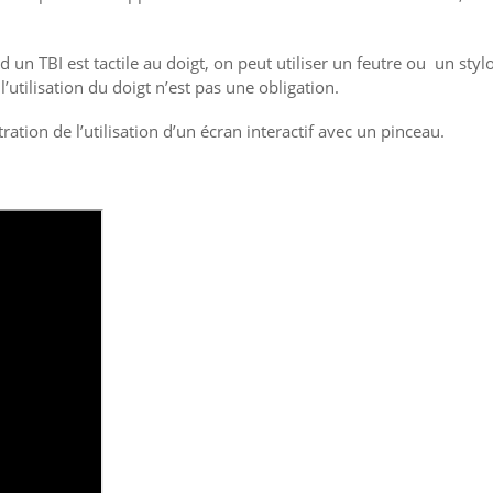
 un TBI est tactile au doigt, on peut utiliser un feutre ou un styl
’utilisation du doigt n’est pas une obligation.
tion de l’utilisation d’un écran interactif avec un pinceau.