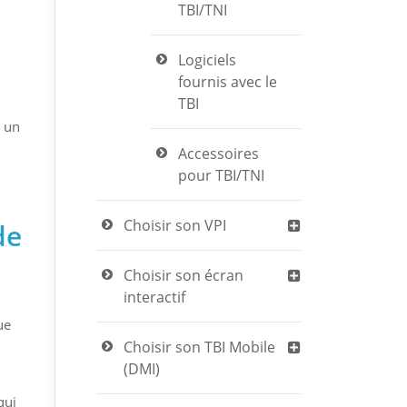
TBI/TNI
Logiciels
fournis avec le
TBI
c un
Accessoires
pour TBI/TNI
Choisir son VPI
de
Choisir son écran
interactif
ue
Choisir son TBI Mobile
(DMI)
qui