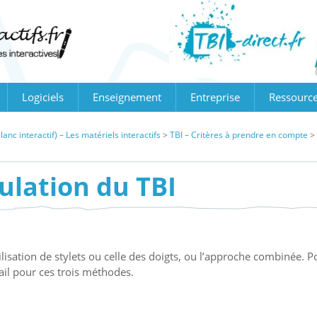
Logiciels
Enseignement
Entreprise
Ressourc
anc interactif) – Les matériels interactifs
>
TBI – Critères à prendre en compte
>
lation du TBI
tilisation de stylets ou celle des doigts, ou l’approche combinée. P
ail pour ces trois méthodes.