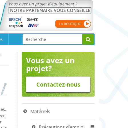
es
n
Vous avez un
projet?
Contactez-nous
ses,
Matériels
vec
un
Précautions d’emploi