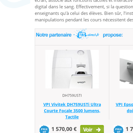
écran, associé aux fonctions tactiles et interact
digital dans le sang. Effectivement, si la questio
enseignants qu’à celui des élèves. Bien sûr, l’ins
manipulations pendant les cours nécessitent des
DH759USTI
VPI Vivitek DH759USTi Ultra
VPI Epso
Courte Focale 3500 lumens,
do
Tactile
1 570,00 €
1 