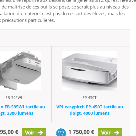
ives est une réponse aux besoins de la génération Z qui est née ave
n de maitrise de ces outils se pose, ce serait plus au niveau des
tallation du matériel n’est pas du ressort des élèves, mais les
 précautions particulières.
EB-595WI
EP-450T
n EB-595WI tactile au
VPI easypitch EP-450T tactile au
igt, 3300 lumens
doigt, 4000 lumens
795,00 €
1 750,00 €