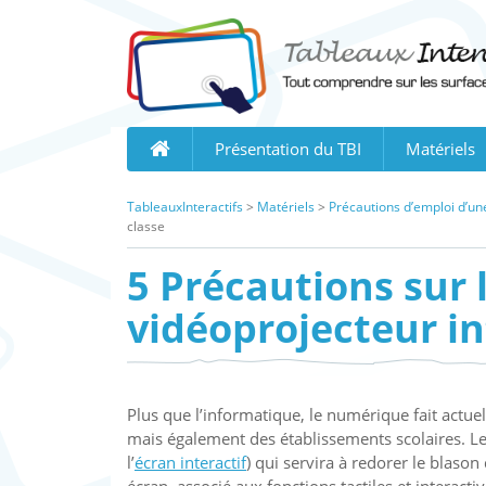
Skip
to
content
Présentation du TBI
Matériels
TableauxInteractifs
>
Matériels
>
Précautions d’emploi d’une
classe
5 Précautions sur 
vidéoprojecteur in
Plus que l’informatique, le numérique fait actu
mais également des établissements scolaires. L
l’
écran interactif
) qui servira à redorer le blas