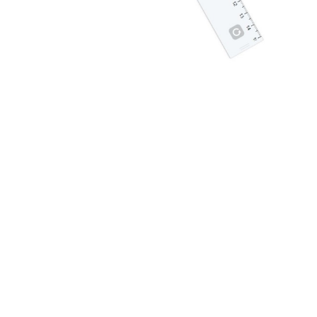
Triangle équilatéral
On obtient un triangle équilatéral de côtés 10cm,
il ne reste plus qu’à nommer les trois côtés A, B et
C.