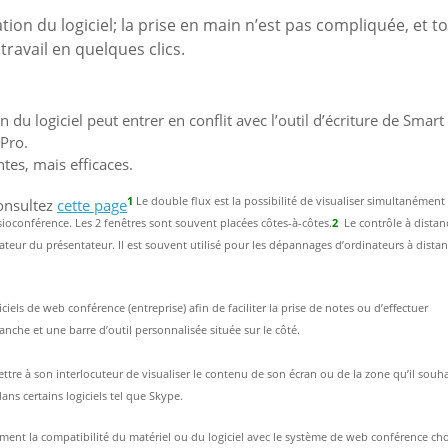
ation du logiciel; la prise en main n’est pas compliquée, et t
travail en quelques clics.
n du logiciel peut entrer en conflit avec l’outil d’écriture de Smart
 Pro.
ntes, mais efficaces.
1
Le double flux est la possibilité de visualiser simultané
ment
consultez
cette page
sioconférence. Les 2 fenêtres sont souvent placées côtes-à-côtes.
2
Le
contrôle à distan
dinateur du présentateur. Il est souvent utilisé pour les dépannages d’ordinateurs à distan
iels de web conférence (entreprise) afin de faciliter la prise de notes ou d’effectuer
nche et une barre d’outil personnalisée située sur le côté.
ettre à son interlocuteur de visualiser le contenu de son écran ou de la zone qu’il souha
ans certains logiciels tel que Skype.
lement la compatibilité du matériel ou du logiciel avec le système de web conférence cho