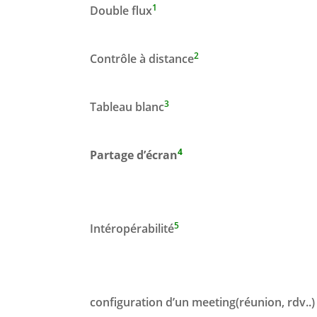
1
Double flux
2
Contrôle à distance
3
Tableau blanc
4
Partage d’écran
5
Intéropérabilité
configuration d’un meeting(réunion, rdv..)