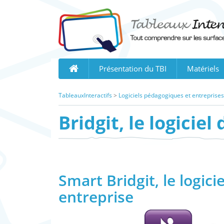
Skip
to
content
Présentation du TBI
Matériels
TableauxInteractifs
>
Logiciels pédagogiques et entreprises
Bridgit, le logici
Smart Bridgit, le logic
entreprise