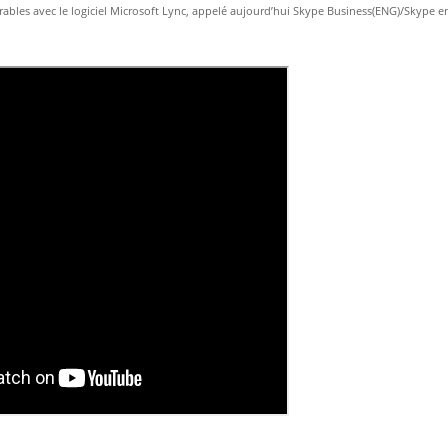
ables avec le logiciel Microsoft Lync, appelé aujourd’hui Skype Business(ENG)/Skype e