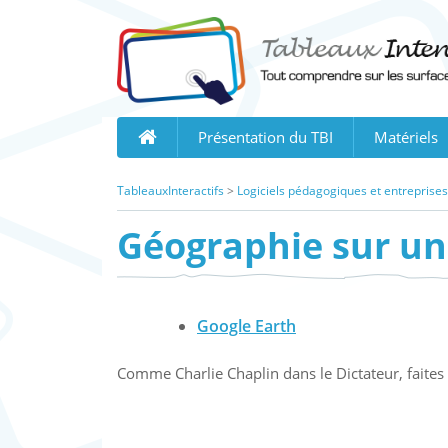
Skip
to
content
Présentation du TBI
Matériels
TableauxInteractifs
>
Logiciels pédagogiques et entreprises
Géographie sur u
Google Earth
Comme Charlie Chaplin dans le Dictateur, faites 