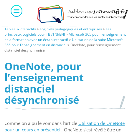
Skip
to
content
TableauxInteractifs
>
Logiciels pédagogiques et entreprises
>
Les
principaux Logiciels pour TBI/TNI/ENI
>
Microsoft 365 pour l’enseignement
et la formation avec un écran interactif
>
Utilisation de la suite Microsoft
365 pour l’enseignement en distanciel
>
OneNote, pour l’enseignement
distanciel désynchronisé
OneNote, pour
l’enseignement
distanciel
désynchronisé
Comme on a pu le voir dans l’article
Utilisation de OneNote
pour un cours en présentiel
, OneNote s’est révélé être un