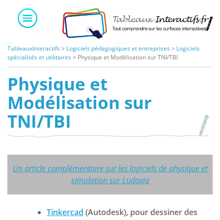
Skip
to
content
TableauxInteractifs
>
Logiciels pédagogiques et entreprises
>
Logiciels
spécialisés et utilitaires
>
Physique et Modélisation sur TNI/TBI
Physique et
Modélisation sur
TNI/TBI
Un article complémentaire sur les logiciels de physique et
simulation sur Ludovia
Tinkercad
(Autodesk), pour dessiner des