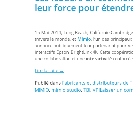
leur force pour étendr
15 Mai 2014, Long Beach, Californie.Cambridg
travers le monde, et
Mimio
, l’un des principau
annoncé publiquement leur partenariat pour ven
interactifs Epson BrightLink ®. Cette coopératio
une collaboration et une
interactivité
renforcée
Lire la suite
« Mimio
→
et
Publié dans
Fabricants et distributeurs de T
Epson
MIMIO
,
mimio studio
,
TBI
,
VPI
Laisser un co
à
l’unisson
pour
une
puissante
interactivité
en