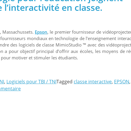
e
l’interactivité
en classe.
e, Massachussets.
Epson
, le premier fournisseur de vidéoprojecte
x fournisseurs mondiaux en technologie de l’enseignement interact
dre des logiciels de classe MimioStudio ™ avec des vidéoprojec
n a pour objectif principal d’offrir aux écoles, les moyens de ré
 pour motiver et stimuler les étudiants.
NI
,
Logiciels pour TBI / TNI
Tagged
classe interactive
,
EPSON
,
mmentaire