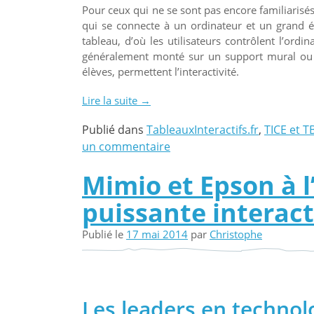
Pour ceux qui ne se sont pas encore familiarisé
qui se connecte à un ordinateur et un grand éc
tableau, d’où les utilisateurs contrôlent l’ordin
généralement monté sur un support mural ou s
élèves, permettent l’interactivité.
Lire la suite
« Enseigner
→
avec
Publié dans
TableauxInteractifs.fr
,
TICE et T
des
un commentaire
vidéoprojecteurs
interactifs »
Mimio et Epson à 
puissante interact
Publié le
17 mai 2014
par
Christophe
Les leaders en techno