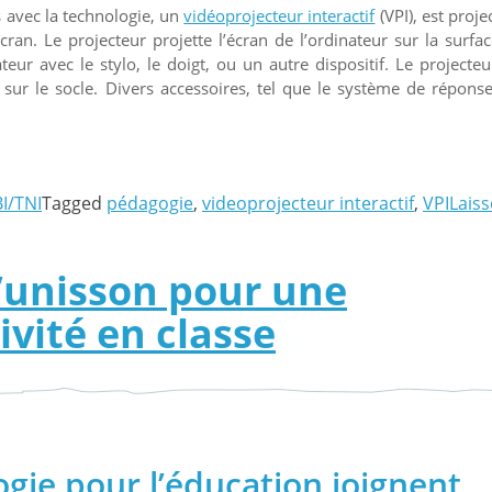
s avec la technologie, un
vidéoprojecteur interactif
(VPI), est proje
ran. Le projecteur projette l’écran de l’ordinateur sur la surfa
ateur avec le stylo, le doigt, ou un autre dispositif. Le projecteu
ur le socle. Divers accessoires, tel que le système de répons
BI/TNI
Tagged
pédagogie
,
videoprojecteur interactif
,
VPI
Laiss
l’unisson pour une
ivité en classe
logie pour
l’éducation
joignent