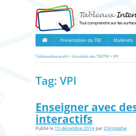
Skip
to
content
Présentation du TBI
Matériels
TableauxInteractifs
>
Actualités des TBI/TNI
>
VPI
Tag:
VPI
Enseigner avec de
interactifs
Publié le
15 décembre 2014
par
Christophe