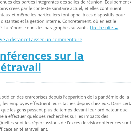
venues des parties intégrantes des salles de réunion. Équipement
ns créés par le contexte sanitaire actuel, et elles continuent
aux et même les particuliers font appel à ces dispositifs pour
istantes et la gestion interne. Concrètement, où en est le
 ? La réponse dans les paragraphes suivants.
Lire la suite
« Où
→
en
gie à distance
Laisser un commentaire
est
la
nférences sur la
visiocon
aujourd’
létravail
? »
uotidien des entreprises depuis l’apparition de la pandémie de la
l, les employés effectuent leurs tâches depuis chez eux. Dans cert
 que les gens passent plus de temps devant leur ordinateur que
ené à effectuer quelques recherches sur les impacts des
 Quelles sont les répercussions de l’excès de visioconférences sur 
ficace en télétravaillant.