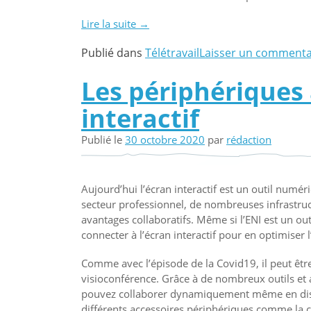
Lire la suite
« Impact
→
des
Publié dans
Télétravail
Laisser un commenta
visioconférences
sur
Les périphériques
la
productivité
interactif
en
télétravail »
Publié le
30 octobre 2020
par
rédaction
Aujourd’hui l’écran interactif est un outil numér
secteur professionnel, de nombreuses infrastruct
avantages collaboratifs. Même si l’ENI est un outi
connecter à l’écran interactif pour en optimiser l
Comme avec l’épisode de la Covid19, il peut être 
visioconférence. Grâce à de nombreux outils et 
pouvez collaborer dynamiquement même en dista
différents accessoires périphériques comme la c