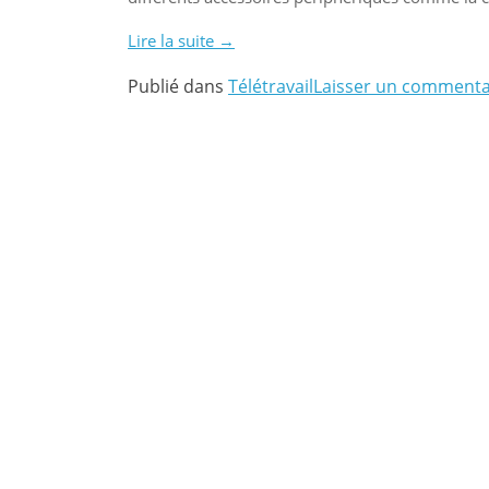
Lire la suite
« Les
→
périphériques
Publié dans
Télétravail
Laisser un commenta
à
connecter
à
un
écran
interactif »