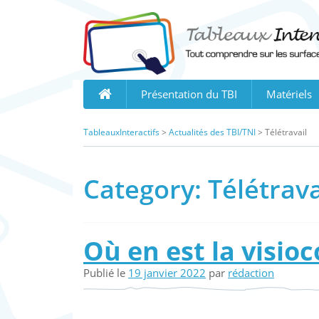
Skip
to
content
Présentation du TBI
Matériels
TableauxInteractifs
>
Actualités des TBI/TNI
>
Télétravail
Category:
Télétrava
Où en est la visio
Publié le
19 janvier 2022
par
rédaction