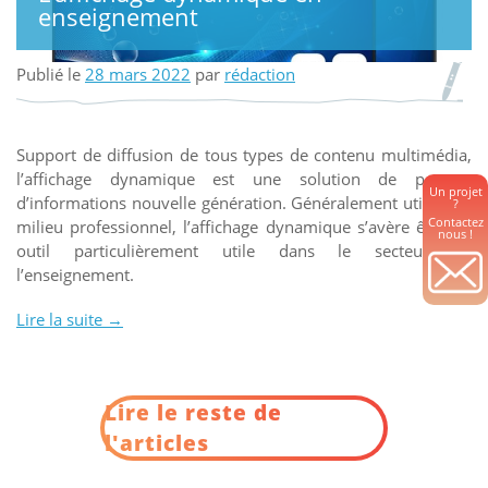
enseignement
Publié le
28 mars 2022
par
rédaction
Support de diffusion de tous types de contenu multimédia,
l’affichage dynamique est une solution de partage
Un projet
d’informations nouvelle génération. Généralement utilisé en
?
Contactez
milieu professionnel, l’affichage dynamique s’avère être un
nous !
outil particulièrement utile dans le secteur de
l’enseignement.
Lire la suite
« L’affichage
→
dynamique
en
enseignement »
Lire le reste de
l'articles