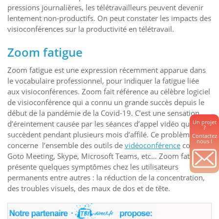
pressions journalières, les télétravailleurs peuvent devenir
lentement non-productifs. On peut constater les impacts des
visioconférences sur la productivité en télétravail.
Zoom fatigue
Zoom fatigue est une expression récemment apparue dans
le vocabulaire professionnel, pour indiquer la fatigue liée
aux visioconférences. Zoom fait référence au célèbre logiciel
de visioconférence qui a connu un grande succès depuis le
début de la pandémie de la Covid-19. C’est une sensation
Un projet
d’éreintement causée par les séances d’appel vidéo qui se
?
succèdent pendant plusieurs mois d’affilé. Ce problème
Contactez
nous !
concerne l’ensemble des outils de
vidéoconférence
comme
Goto Meeting, Skype, Microsoft Teams, etc… Zoom fatigue
présente quelques symptômes chez les utilisateurs
permanents entre autres : la réduction de la concentration,
des troubles visuels, des maux de dos et de tête.