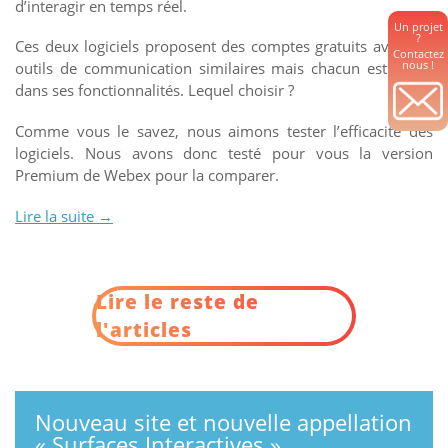
d’interagir en temps réel.
Un projet
?
Ces deux logiciels proposent des comptes gratuits avec des
Contactez
nous !
outils de communication similaires mais chacun est limité
dans ses fonctionnalités. Lequel choisir ?
Comme vous le savez, nous aimons tester l’efficacité des
logiciels. Nous avons donc testé pour vous la version
Premium de Webex pour la comparer.
Lire la suite
« Êtes-
→
vous
plutôt
Skype
Lire le reste de
ou
Webex
l'articles
? »
Nouveau site et nouvelle appellation
« Surfaces Interactives »