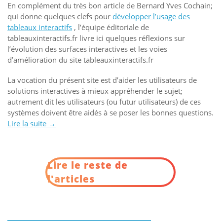
En complément du très bon article de Bernard Yves Cochain;
qui donne quelques clefs pour
développer l’usage des
tableaux interactifs
, l’équipe éditoriale de
tableauxinteractifs.fr livre ici quelques réflexions sur
l’évolution des surfaces interactives et les voies
d’amélioration du site tableauxinteractifs.fr
La vocation du présent site est d’aider les utilisateurs de
solutions interactives à mieux appréhender le sujet;
autrement dit les utilisateurs (ou futur utilisateurs) de ces
systèmes doivent être aidés à se poser les bonnes questions.
Lire la suite
« Nouveau
→
site
et
nouvelle
Lire le reste de
appellation
« Surfaces
l'articles
Interactives » »