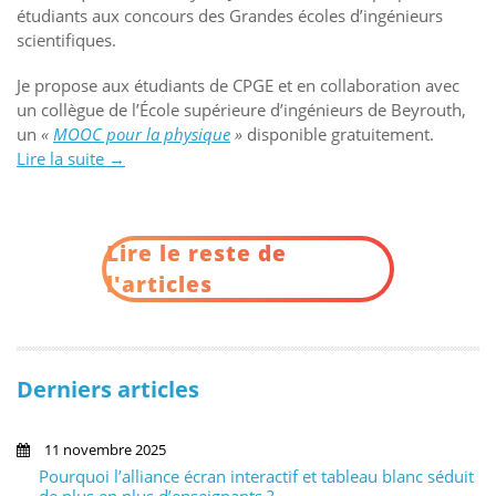
étudiants aux concours des Grandes écoles d’ingénieurs
scientifiques.
Je propose aux étudiants de CPGE et en collaboration avec
un collègue de l’École supérieure d’ingénieurs de Beyrouth,
un
«
MOOC pour la physique
»
disponible gratuitement.
Lire la suite
« Un
→
MOOC
pour
la
Lire le reste de
classe »
l'articles
Derniers articles
11 novembre 2025
Pourquoi l’alliance écran interactif et tableau blanc séduit
de plus en plus d’enseignants ?