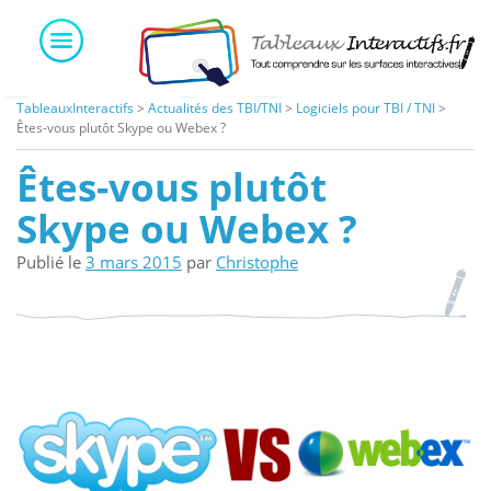
Skip
to
content
TableauxInteractifs
>
Actualités des TBI/TNI
>
Logiciels pour TBI / TNI
>
Êtes-vous plutôt Skype ou Webex ?
Êtes-vous plutôt
Skype ou Webex ?
Publié le
3 mars 2015
par
Christophe