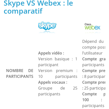
Skype VS Webex : le
comparatif
Dépend du t
compte possé
Appels vidéo :
l’utilisateur
Version basique : 1
Compte gratu
participant
participants
NOMBRE DE
Version premium :
Compte prem
PARTICIPANTS
10 participants
:
8 participant
Appels vocaux :
Compte prem
Groupe de 25
:
25 participan
participants
Compte pr
100 :
1
participants