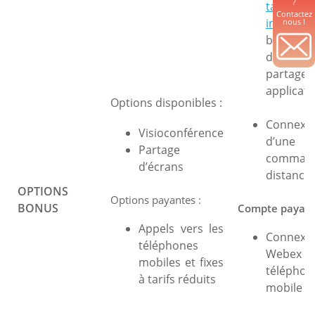
?
tableau 
Contactez
interactif
nous !
bureau,
docume
partager,
applicati
Options disponibles :
Connexi
Visioconférence
d’une
Partage
comma
d’écrans
distance
OPTIONS
Options payantes :
BONUS
Compte payant
Appels vers les
Connexi
téléphones
Webex a
mobiles et fixes
téléphon
à tarifs réduits
mobile