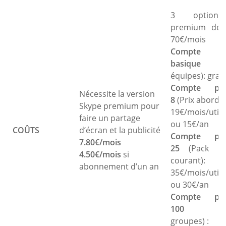
3 option
premium de 
70€/mois
Compte
basique
(Pet
équipes): gratu
Compte pr
Nécessite la version
8
(Prix abordab
Skype premium pour
19€/mois/utili
faire
un partage
ou 15€/an
COÛTS
d’écran et la publicité
Compte pr
7.80€/mois
25
(Pack le
4.50€/mois
si
courant):
abonnement d’un an
35€/mois/utili
ou 30€/an
Compte pr
100
(Gra
groupes) :