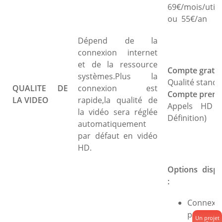
69€/mois/utili
ou 55€/an
Dépend de la
connexion internet
et de la ressource
Compte gratuit
systèmes.Plus la
Qualité stand
QUALITE DE
connexion est
Compte premi
LA VIDEO
rapide,
la qualité
de
Appels HD (
la vidéo sera réglée
Définition)
automatiquement
par défaut en vidéo
HD.
Options dispo
:
Connexi
possibl
Un projet