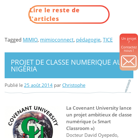
avec
Lire le reste de
MimioConnect »
l'articles
Un projet
Tagged
MIMIO
,
mimioconnect
,
pédagogie
,
TICE
?
Contactez
nous !
PROJET DE CLASSE NUMERIQUE AU
NIGERIA
Publié le
25 août 2014
par
Christophe
La Covenant University lance
un projet ambitieux de classe
numérique (« Smart
Classroom »)
Docteur David Oyepedo,