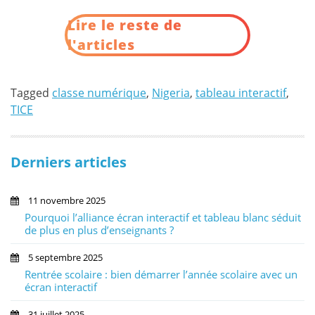
NUMERIQUE
Lire le reste de
AU
NIGERIA »
l'articles
Tagged
classe numérique
,
Nigeria
,
tableau interactif
,
TICE
Derniers articles
11 novembre 2025
Pourquoi l’alliance écran interactif et tableau blanc séduit
de plus en plus d’enseignants ?
5 septembre 2025
Rentrée scolaire : bien démarrer l’année scolaire avec un
écran interactif
31 juillet 2025