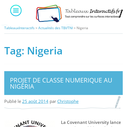
Skip
to
content
TableauxInteractifs
>
Actualités des TBI/TNI
>
Nigeria
Tag:
Nigeria
PROJET DE CLASSE NUMERIQUE AU
NIGERIA
Publié le
25 août 2014
par
Christophe
La Covenant University lance