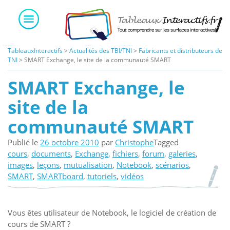
Skip
to
content
TableauxInteractifs
>
Actualités des TBI/TNI
>
Fabricants et distributeurs de
TNI
>
SMART Exchange, le site de la communauté SMART
SMART Exchange, le
site de la
communauté SMART
Publié le
26 octobre 2010
par
Christophe
Tagged
cours
,
documents
,
Exchange
,
fichiers
,
forum
,
galeries
,
images
,
leçons
,
mutualisation
,
Notebook
,
scénarios
,
SMART
,
SMARTboard
,
tutoriels
,
vidéos
Vous êtes utilisateur de Notebook, le logiciel de création de
cours de SMART ?