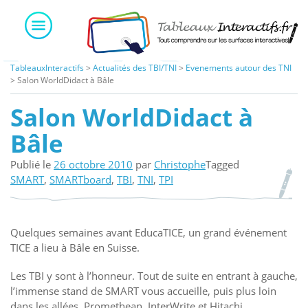
Skip
to
content
TableauxInteractifs
>
Actualités des TBI/TNI
>
Evenements autour des TNI
>
Salon WorldDidact à Bâle
Salon WorldDidact à
Bâle
Publié le
26 octobre 2010
par
Christophe
Tagged
SMART
,
SMARTboard
,
TBI
,
TNI
,
TPI
Quelques semaines avant EducaTICE, un grand événement
TICE a lieu à Bâle en Suisse.
Les TBI y sont à l’honneur. Tout de suite en entrant à gauche,
l’immense stand de SMART vous accueille, puis plus loin
dans les allées, Promethean, InterWrite et Hitachi