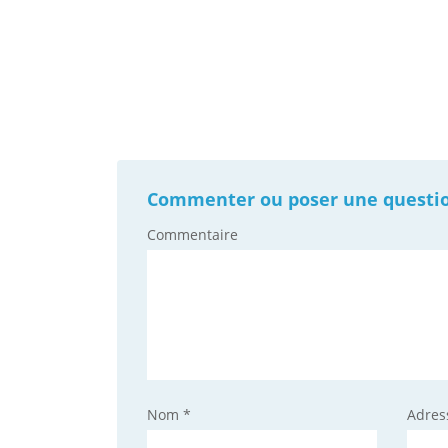
Navigation
de
Commenter ou poser une question 
l'article
Commentaire
Nom
*
Adres