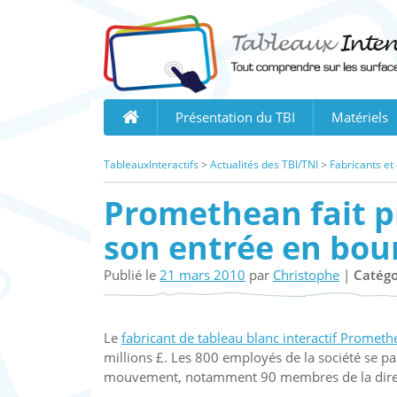
Skip
to
content
Présentation du TBI
Matériels
TableauxInteractifs
>
Actualités des TBI/TNI
>
Fabricants et
Promethean fait p
son entrée en bou
Publié le
21 mars 2010
par
Christophe
|
Catégo
Le
fabricant de tableau blanc interactif Promet
millions £. Les 800 employés de la société se p
mouvement, notamment 90 membres de la directi