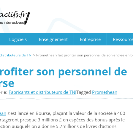
Logiciels
Enseignement
Entreprise
Ressourc
 distributeurs de TNI
>
Promethean fait profiter son personnel de son entrée en 
rofiter son personnel de
rse
rie:
Fabricants et distributeurs de TNI
Tagged
Promethean
hean
s’est lancé en Bourse, plaçant la valeur de la société à 400
artageront presque 3 millions £ en espèces des bonus après le
on auxquels on a donné 5.7millions de livres d’actions.