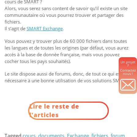
cours de SMART ?
Alors, vous serez sans content de savoir qu’il existe un site
communautaire où vous pourrez trouver et partager des
fichiers.
Il s’agit de
SMART Exchange
.
Vous pouvez y trouver plus de 60 000 fichiers dans toutes
les langues et de toutes les origines (par défaut, vous aurez
accès à la base de donnée française, mais vous pouvez
cocher tous les pays souhaités).
Un projet
?
Contactez
Le site dispose aussi de forums, donc, de tout ce qui est
nous !
nécessaire à une bonne utilisation de vos solutions SMART.
Lire le reste de
l'articles
Tagged
cours
,
documents
,
Exchange
,
fichiers
,
forum
,