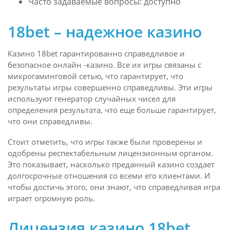
Часто задаваемые вопросы: доступно
18bet – надежное казино
Казино 18bet гарантированно справедливое и
безопасное онлайн -казино. Все их игры связаны с
микрогаминговой сетью, что гарантирует, что
результаты игры совершенно справедливы. Эти игры
используют генератор случайных чисел для
определения результата, что еще больше гарантирует,
что они справедливы.
Стоит отметить, что игры также были проверены и
одобрены респектабельным лицензионным органом.
Это показывает, насколько преданный казино создает
долгосрочные отношения со всеми его клиентами. И
чтобы достичь этого, они знают, что справедливая игра
играет огромную роль.
Лицензия казино 18bet