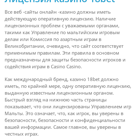
Все веб -сайты онлайн -казино должны иметь
действующую оперативную лицензию. Наличие
лицензионных проблем с уважаемыми органами,
такими как Управление по мальтийским игровым
делам или Комиссия по азартным играм в
Великобритании, очевидно, что сайт соответствует
применимым правилам. Эти правила в основном
предназначены для защиты безопасности игроков и
содействия играм в Casino Casino.
Как международный бренд, казино 18bet должно
иметь, по крайней мере, одну оперативную лицензию,
выданную известным лицензионным органом.
Быстрый взгляд на нижнюю часть страницы
показывает, что они лицензированы Управлением игр
Мальты. Это означает, что, как игрок, вы уверены в
безопасности, безопасности и конфиденциальности
вашей информации. Самое главное, вы уверены в
честных играх.