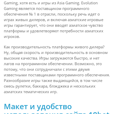
Gaming, хотя есть и игры из Asia Gaming. Evolution
Gaming является поставщиком программного
обеспечения № 1 в отрасли, поскольку речь идет о
играх живых дилеров, и включая азиатские игровые
игры гарантирует, что они вводят азиатское чувство
платформы и удовлетворяют потребности азиатских
игроков.
Как производительность платформы живого дилера?
Ну, общая скорость и производительность в основном
высокие качества. Игры загружаются быстро, и нет
лагов на программном обеспечении. Возможно, это
потому, что они сотрудничали с этими двумя
известными поставщиками программного обеспечения.
Разнообразие игры также выдающийся, в том числе
смесь рулетки, баккара, блэкджека и нескольких
азиатских тематических игр.
Макет и удобство