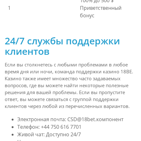
100% до 500 $
1
Приветственный
бонус
24/7 службы поддержки
клиентов
Если вы столкнетесь с любыми проблемами в любое
время дня или ночи, команда поддержки казино 18BE.
Казино также имеет множество часто задаваемых
вопросов, где вы можете найти некоторые полезные
решения для вашей проблемы. Если вы пропустите
ответ, вы можете связаться с группой поддержки
клиентов через любой из перечисленных вариантов.
Электронная почта: CSD@18bet.компонент
Телефон: +44 750 616 7701
Живой чат: Доступно 24/7