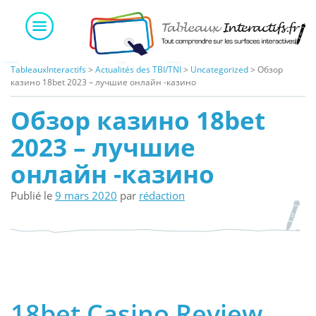
Skip
to
content
TableauxInteractifs
>
Actualités des TBI/TNI
>
Uncategorized
>
Обзор
казино 18bet 2023 – лучшие онлайн -казино
Обзор казино 18bet
2023 – лучшие
онлайн -казино
Publié le
9 mars 2020
par
rédaction
18bet Casino Review