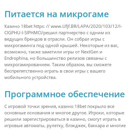
Питается на микрогаме
Казино 18bet https: // www.Ufjf.BR/LAPA/2020/103/12/I-
CIGPHU-I-SIPHMCI/решил партнерство с одним из
ведущих брендов в отрасли. Он собрал игры с
микрогаминга под одной крышей. Некоторые из вас,
возможно, также заметили игры от NextGen и
Endrophina, но большинство релизов связаны с
микрогамированием. Таким образом, вы сможете
беспрепятственно играть в свои игры с вашего
мобильного устройства.
Программное обеспечение
С игровой точки зрения, казино 18bet покрыло все
основные основания и многое другое. Игроки, которые
решили зарегистрироваться в казино, смогут играть в
игровые автоматы, рулетку, блэкджек, баккара и многие