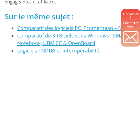
engageantes et efficaces.
Sur le même sujet :
Un projet
?
Contactez
nous !
Comparatif des logiciels PC, Promethean – SMART
Comparatif de 3 TBiciels sous Windows : SMART
Notebook, UBM CC & OpenBoard
Logiciels TNI/TBI et interopérabilité