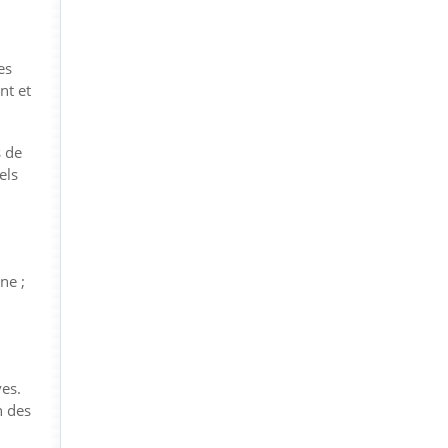
es
nt et
s de
els
ne ;
ves.
n des