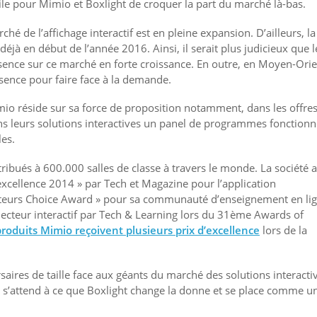
cile pour Mimio et Boxlight de croquer la part du marché là-bas.
é de l’affichage interactif est en pleine expansion. D’ailleurs, la
déjà en début de l’année 2016. Ainsi, il serait plus judicieux que l
ce sur ce marché en forte croissance. En outre, en Moyen-Orie
ésence pour faire face à la demande.
Mimio réside sur sa force de proposition notamment, dans les offre
dans leurs solutions interactives un panel de programmes fonctionn
les.
ribués à 600.000 salles de classe à travers le monde. La société a
excellence 2014 » par Tech et Magazine pour l’application
teurs Choice Award » pour sa communauté d’enseignement en lig
ojecteur interactif par Tech & Learning lors du 31ème Awards of
produits Mimio reçoivent plusieurs prix d’excellence
lors de la
aires de taille face aux géants du marché des solutions interacti
e s’attend à ce que Boxlight change la donne et se place comme u