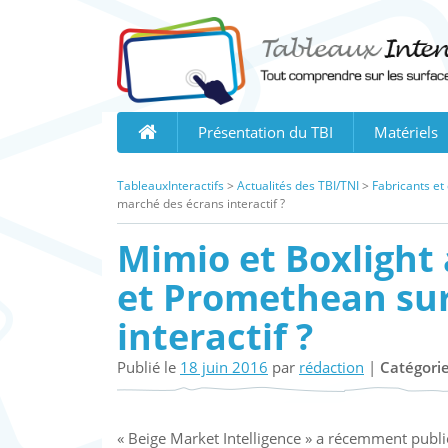
Skip
to
content
Présentation du TBI
Matériels
TableauxInteractifs
>
Actualités des TBI/TNI
>
Fabricants et
marché des écrans interactif ?
Mimio et Boxlight
et Promethean sur
interactif ?
Publié le
18 juin 2016
par
rédaction
|
Catégorie
« Beige Market Intelligence » a récemment publi