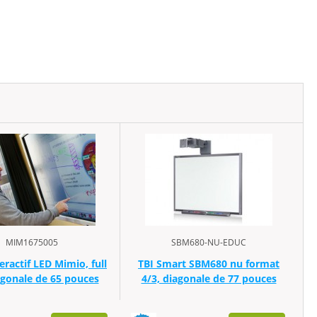
MIM1675005
SBM680-NU-EDUC
eractif LED Mimio, full
TBI Smart SBM680 nu format
agonale de 65 pouces
4/3, diagonale de 77 pouces