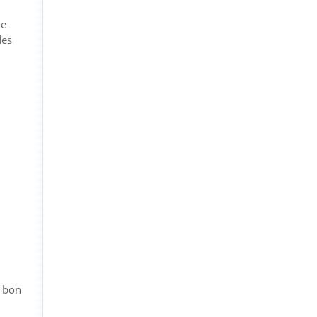
de
des
n bon