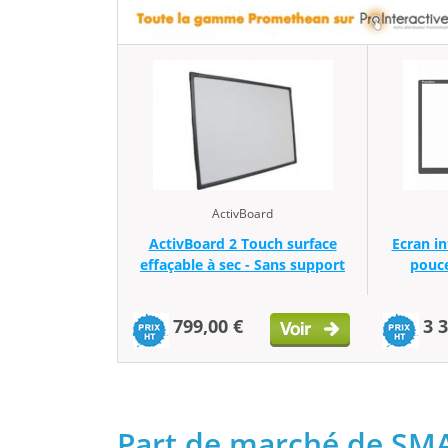
ActivBoard
ActivBoard 2 Touch surface
Ecran in
effaçable à sec - Sans support
pouce
799,00 €
3 
Part de marché de SM