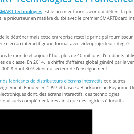
SMART technologies
est le premier fournisseur qui détient la plu
t le précurseur en matière du tbi avec le premier SMARTBoard ins
e le détrôner mais cette entreprise reste le principal fournisseur
ère d’écran interactif grand format avec vidéoprojecteur intégré.
s le monde et aujourd’ hui, plus de 40 millions d’étudiants utili
les de classe. En 2014, le chiffre d’affaires global généré par la ve
50.000 $ dont 80% vient du secteur de l’enseignement.
ds fabricants de distributeurs d’écrans interactifs
et d’autres
enseignement. Fondée en 1997 et basée à Blackburn au Royaume-Un
ctroniques dont, des écrans interactifs, des technologies
io-visuels complémentaires ainsi que des logiciels éducatifs.