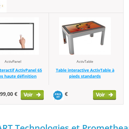
ActivPanel
ActivTable
teractif ActivPanel 65
Table interactive ActivTable à
s haute définition
pieds standards
399,00 €
€
ART Technologies et Promethe