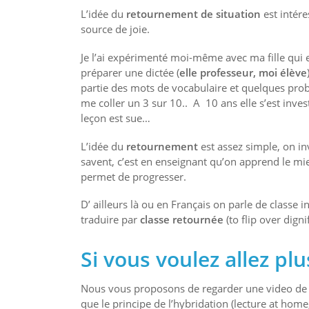
L’idée du
retournement de situation
est intére
source de joie.
Je l’ai expérimenté moi-même avec ma fille qui es
préparer une dictée (
elle professeur, moi élève
partie des mots de vocabulaire et quelques problè
me coller un 3 sur 10.. A 10 ans elle s’est invest
leçon est sue…
L’idée du
retournement
est assez simple, on in
savent, c’est en enseignant qu’on apprend le mieu
permet de progresser.
D’ ailleurs là ou en Français on parle de classe i
traduire par
classe retournée
(to flip over digni
Si vous voulez allez pl
Nous vous proposons de regarder une video de M
que le principe de l’hybridation (lecture at ho