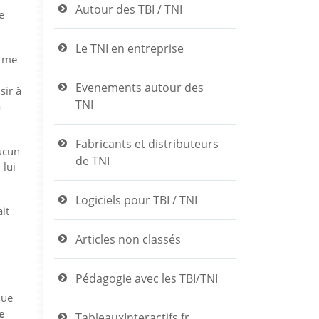
Autour des TBI / TNI
e
Le TNI en entreprise
e me
Evenements autour des
sir à
TNI
a
Fabricants et distributeurs
aucun
de TNI
 lui
Logiciels pour TBI / TNI
it
Articles non classés
Pédagogie avec les TBI/TNI
que
e
TableauxInteractifs.fr