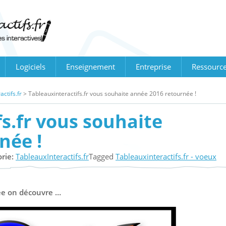
Logiciels
Enseignement
Entreprise
Ressourc
ctifs.fr
>
Tableauxinteractifs.fr vous souhaite année 2016 retournée !
s.fr vous souhaite
née !
rie:
TableauxInteractifs.fr
Tagged
Tableauxinteractifs.fr - voeux
née on découvre …