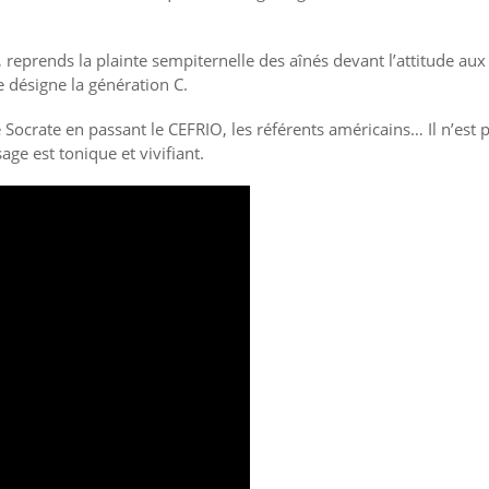
eprends la plainte sempiternelle des aînés devant l’attitude aux
 désigne la génération C.
Socrate en passant le CEFRIO, les référents américains… Il n’est 
ge est tonique et vivifiant.