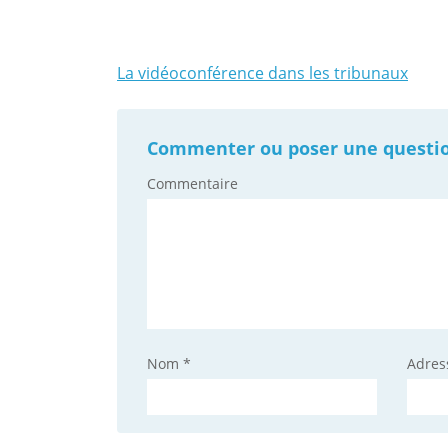
La vidéoconférence dans les tribunaux
Navigation
de
Commenter ou poser une question 
l'article
Commentaire
Nom
*
Adres