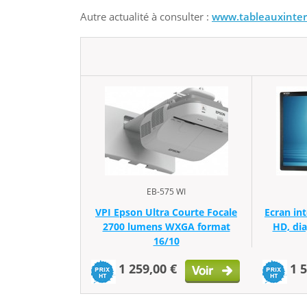
Autre actualité à consulter :
www.tableauxintera
EB-575 WI
VPI Epson Ultra Courte Focale
Ecran int
2700 lumens WXGA format
HD, di
16/10
1 259,00 €
1 