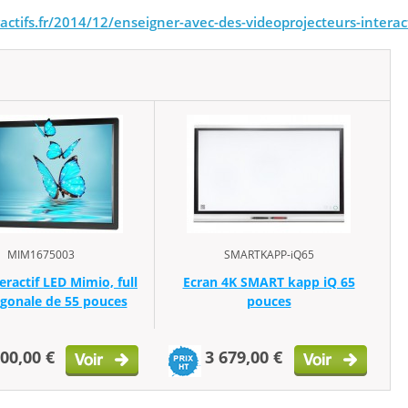
ctifs.fr/2014/12/enseigner-avec-des-videoprojecteurs-interact
MIM1675003
SMARTKAPP-iQ65
eractif LED Mimio, full
Ecran 4K SMART kapp iQ 65
agonale de 55 pouces
pouces
500,00 €
3 679,00 €