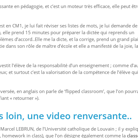
ssante en pédagogie, et c’est un moteur très efficace, elle peut êtr
t en CM1, je lui fait réviser ses listes de mots, je lui demande d
), elle prend 15 minutes pour préparer la dictée qui reprends un
mes d’accord..Elle me la dicte, et la corrige, prend un grand plai
ie dans son rôle de maître d’école et elle a manifesté de la joie, l
vestit l’élève de la responsabilité d’un enseignement ; comme d’
x; et surtout c’est la valorisation de la compétence de l’élève qui
nversée, en anglais on parle de ‘flipped classroom’, que l’on pourra
fiant « retourner »).
us loin, une video renversante..
arcel LEBRUN, de l’Université catholique de Louvain ; il y expli
me, homework in class), que l’on désigne également comme la
class