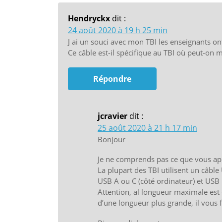
Hendryckx
dit :
24 août 2020 à 19 h 25 min
J ai un souci avec mon TBI les enseignants ont
Ce câble est-il spécifique au TBI où peut-on 
Répondre
jcravier
dit :
25 août 2020 à 21 h 17 min
Bonjour
Je ne comprends pas ce que vous ap
La plupart des TBI utilisent un câbl
USB A ou C (côté ordinateur) et USB 
Attention, al longueur maximale est
d’une longueur plus grande, il vous 