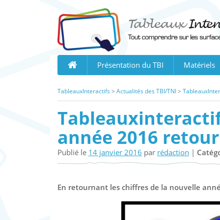
Skip
to
content
Présentation du TBI
Matériels
TableauxInteractifs
>
Actualités des TBI/TNI
>
TableauxIntera
Tableauxinteractif
année 2016 retour
Publié le
14 janvier 2016
par
rédaction
|
Catégo
En retournant les chiffres de la nouvelle an