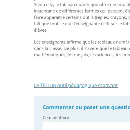
Selon elle, le tableau numérique offre une multitu
instantané de différentes formes qui peuvent ê
faire apparaître certains outils (règles, crayons
fait que tout ce que l’enseignante écrit sur le 
élèves.
Les enseignants affirme que les tableaux numériq
dans la classe. De plus, il s’avère que le tablea
mathématiques, le français, les sciences, les art
Le TBI : un outil pédagogique motivant
Navigation
de
Commenter ou poser une question 
l'article
Commentaire