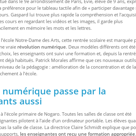
itué dans le 9e arrondissement de Paris, Evie, élève de 9 ans, exp
a préférence pour le tableau tactile afin de « participer davantage 
ours. Gaspard lui trouve plus rapide la compréhension et l’acquisi
es cours en regardant les vidéos et les images, il garde plus
acilement en mémoire les mots et les lettres.
 l’école Notre-Dame des Arts, cette rentrée scolaire est marquée 
ne vraie
révolution numérique
. Deux modèles différents ont été
 choix, les enseignants ont suivi une formation et, depuis la rentré
sont déjà habitués. Patrick Morales affirme que ces nouveaux outils
iveau de la pédagogie : amélioration de la concentration et de la
chement à l’école.
u numérique passe par la
ants aussi
à l’école primaire de Nogaro. Toutes les salles de classe ont été
gnantes pilotent à l’aide d’un ordinateur portable. Les élèves qua
pas la salle de classe. La directrice Claire Schmidt explique que p
 supports,
les enseignantes ont reçu une formation appropriée