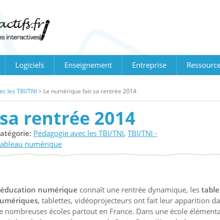
Logiciels
Enseignement
Entreprise
Ressourc
c les TBI/TNI
>
Le numérique fait sa rentrée 2014
 sa rentrée 2014
atégorie:
Pédagogie avec les TBI/TNI
,
TBI/TNI -
tableau numérique
’éducation numérique
connaît une rentrée dynamique, les
tabl
umériques
, tablettes, vidéoprojecteurs ont fait leur apparition d
e nombreuses écoles partout en France. Dans une école élémenta