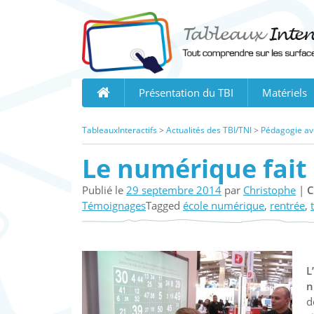
Skip
to
content
Présentation du TBI
Matériels
TableauxInteractifs
>
Actualités des TBI/TNI
>
Pédagogie ave
Le numérique fait
Publié le
29 septembre 2014
par
Christophe
|
C
Témoignages
Tagged
école numérique
,
rentrée
,
L
n
d