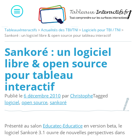
Skip
to
content
TableauxInteractifs
>
Actualités des TBI/TNI
>
Logiciels pour TBI / TNI
>
Sankoré : un logiciel libre & open source pour tableau interactif
Sankoré : un logiciel
libre & open source
pour tableau
interactif
Publié le
6 décembre 2010
par
Christophe
Tagged
logiciel
,
open source
,
sankoré
Présenté au salon
Educatec-Educatice
en version beta, le
logiciel Sankoré 3.1 ouvre de nouvelles perspectives dans