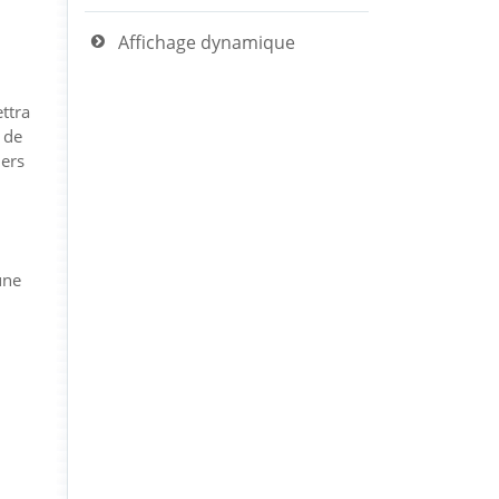
Affichage dynamique
ttra
 de
iers
une