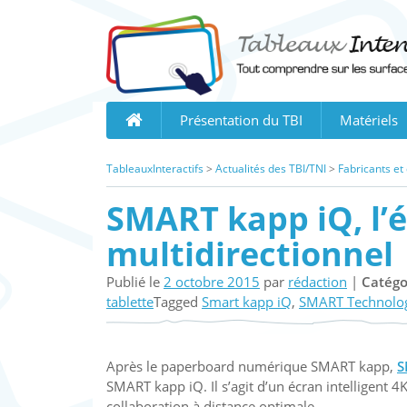
Skip
to
content
Présentation du TBI
Matériels
TableauxInteractifs
>
Actualités des TBI/TNI
>
Fabricants et
SMART kapp iQ, l’é
multidirectionnel
Publié le
2 octobre 2015
par
rédaction
|
Catégo
tablette
Tagged
Smart kapp iQ
,
SMART Technolo
Après le paperboard numérique SMART kapp,
S
SMART kapp iQ. Il s’agit d’un écran intelligent 4K
collaboration à distance optimale.