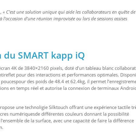
h,
« C’est une solution unique qui aide les collaborateurs en quête de
t à l’occasion d’une réunion improvisée ou lors de sessions assises
n du SMART kapp iQ
écran 4K de 3840×2160 pixels, doté d’un tableau blanc collaborat
tireflet pour des interactions et performances optimales. Dispon
5 poucespour des poids de 48.4 et 62.4kg, il permet l’enregistrem
tions en temps réel et autorise la connexion de terminaux Androi
opose une technoligie Silktouch offrant une expérience tactile tr
 encres numériquesde différentes couleurs donnant la possibilité
ensemble de la surface, avec une capacité de faire la différence
n.