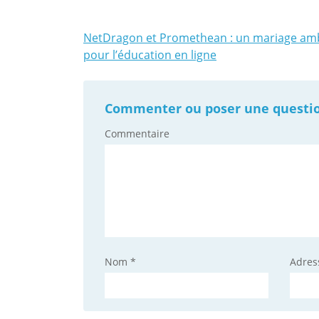
NetDragon et Promethean : un mariage amb
pour l’éducation en ligne
Navigation
de
l'article
Commenter ou poser une question 
Commentaire
Nom
*
Adres