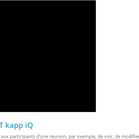
T kapp iQ
 aux participants d’une réunion, par exemple, de voir, de modifier