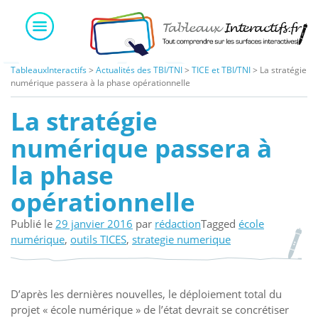
Skip
to
content
TableauxInteractifs
>
Actualités des TBI/TNI
>
TICE et TBI/TNI
>
La stratégie
numérique passera à la phase opérationnelle
La stratégie
numérique passera à
la phase
opérationnelle
Publié le
29 janvier 2016
par
rédaction
Tagged
école
numérique
,
outils TICES
,
strategie numerique
D’après les dernières nouvelles, le déploiement total du
projet « école numérique » de l’état devrait se concrétiser