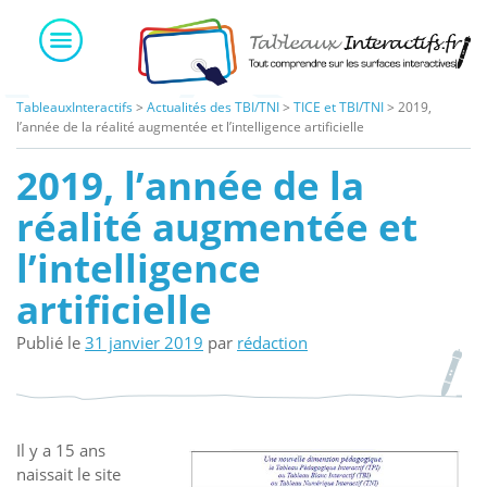
Skip
to
content
TableauxInteractifs
>
Actualités des TBI/TNI
>
TICE et TBI/TNI
>
2019,
l’année de la réalité augmentée et l’intelligence artificielle
2019, l’année de la
réalité augmentée et
l’intelligence
artificielle
Publié le
31 janvier 2019
par
rédaction
Il y a 15 ans
naissait le site