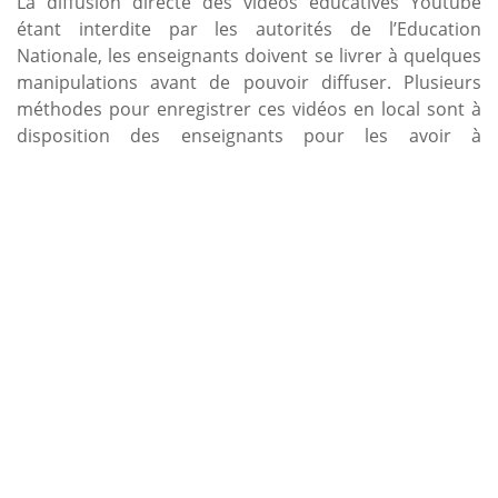
La diffusion directe des vidéos éducatives Youtube
étant interdite par les autorités de l’Education
Nationale, les enseignants doivent se livrer à quelques
manipulations avant de pouvoir diffuser. Plusieurs
méthodes pour enregistrer ces vidéos en local sont à
disposition des enseignants pour les avoir à
disposition pendant leurs cours.
https://www.tableauxinteractifs.fr/ressources/ressources
videos-sur-les-tni-et-tbi/convertir-les-videos-youtube-
pour-enrichir-les-cours
Lien direct vers les
convertisseurs :
youtubeconverter.io
Il est également possible d’aller sur l’interface d’un
convertisseur de vidéo Youtube en format MP4 sans passer