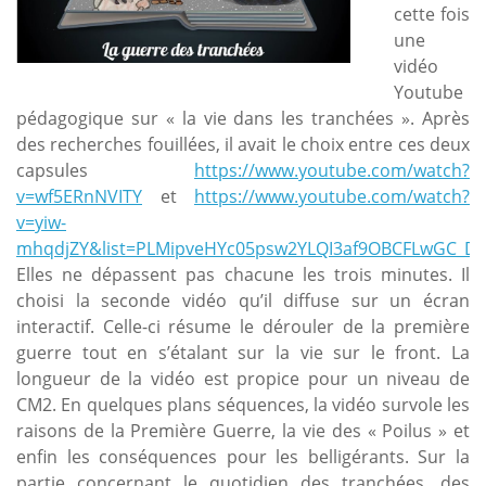
cette fois
une
vidéo
Youtube
pédagogique sur « la vie dans les tranchées ». Après
des recherches fouillées, il avait le choix entre ces deux
capsules
https://www.youtube.com/watch?
v=wf5ERnNVITY
et
https://www.youtube.com/watch?
v=yiw-
mhqdjZY&list=PLMipveHYc05psw2YLQI3af9OBCFLwGC_D&
Elles ne dépassent pas chacune les trois minutes. Il
choisi la seconde vidéo qu’il diffuse sur un écran
interactif. Celle-ci résume le dérouler de la première
guerre tout en s’étalant sur la vie sur le front. La
longueur de la vidéo est propice pour un niveau de
CM2. En quelques plans séquences, la vidéo survole les
raisons de la Première Guerre, la vie des « Poilus » et
enfin les conséquences pour les belligérants. Sur la
partie concernant le quotidien des tranchées, des