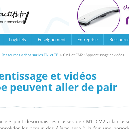
Logiciels
Enseignement
Entreprise
Ressourc
>
Ressources vidéos sur les TNI et TBI
>
CM1 et CM2 : Apprentissage et vidéos
entissage et vidéos
e peuvent aller de pair
 cycle 3 joint désormais les classes de CM1, CM2 à la clas
onsolider les acquis des élèves sera à la fois une périod