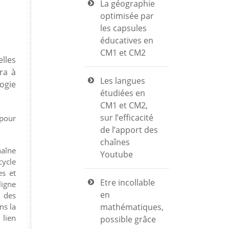
La géographie
optimisée par
les capsules
éducatives en
CM1 et CM2
lles
ra à
Les langues
logie
étudiées en
CM1 et CM2,
sur l’efficacité
 pour
de l’apport des
chaînes
haîne
Youtube
cycle
es et
Etre incollable
ligne
en
l des
ns la
mathématiques,
lien
possible grâce