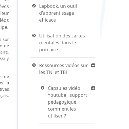
Lapbook, un outil
èves
d’apprentissage
leur
efficace
déos
ipé.
Utilisation des cartes
s sur
mentales dans le
on de
primaire
aire,
ssi y
Ressources vidéos sur
les TNI et TBI
ls de
s la
Capsules vidéo
tives
Youtube : support
çais,
pédagogique,
comment les
utiliser ?