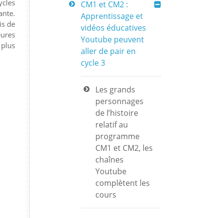
ycles
CM1 et CM2 :
ante.
Apprentissage et
is de
vidéos éducatives
eures
Youtube peuvent
 plus
aller de pair en
cycle 3
Les grands
personnages
de l’histoire
relatif au
programme
CM1 et CM2, les
chaînes
Youtube
complètent les
cours