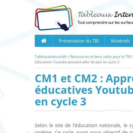
Skip
to
content
Présentation du TBI
Matériels
TableauxInteractifs
>
Ressources et liens utiles pour le TNI
éducatives Youtube peuvent aller de pair en cycle 3
CM1 et CM2 : Appr
éducatives Youtub
en cycle 3
Selon le site de l’éducation nationale, le
sixième. Ce cycle ayant pour objectif de c