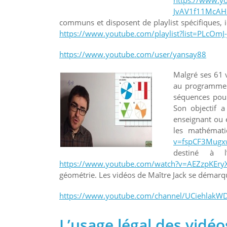
JvAV1f11McAH
communs et disposent de playlist spécifiques, 
https://www.youtube.com/playlist?list=PLcO
https://www.youtube.com/user/yansay88
Malgré ses 61 
au programme d
séquences pour 
Son objectif a
enseignant ou é
les mathémati
v=fspCF3Mugx
destiné à
https://www.youtube.com/watch?v=AEZzpKE
géométrie. Les vidéos de Maître Jack se démarquent
https://www.youtube.com/channel/UCiehlak
L’usage légal des vidé