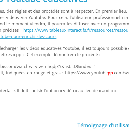
s, des règles et des procédés sont à respecter. En premier lieu, i
es vidéos via Youtube. Pour cela, l’utilisateur professionnel n’a
and le moment viendra, il pourra les diffuser avec un program
s précises :
https://www.tableauxinteractifs.fr/ressources/ressou
outube-pour-enrichir-les-cours
.
charger les vidéos éducatives Youtube, il est toujours possible 
es lettres « pp ». Cet exemple démontrera le procédé :
youtube.com/watch?v=yiw-mhqdjZY&list…D&index=1
suit, indiquées en rouge et gras : https://www.youtube
pp
.com/wa
nterface. Il doit choisir l’option « vidéo » au lieu de « audio ».
Témoignage d'utilisa