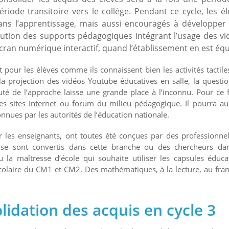
ode transitoire vers le collège. Pendant ce cycle, les él
dans l’apprentissage, mais aussi encouragés à développer 
lution des supports pédagogiques intégrant l’usage des vi
écran numérique interactif, quand l’établissement en est équ
 pour les élèves comme ils connaissent bien les activités tactile
a projection des vidéos Youtube éducatives en salle, la questi
eauté de l’approche laisse une grande place à l’inconnu. Pour ce f
 les sites Internet ou forum du milieu pédagogique. Il pourra au
nnues par les autorités de l’éducation nationale.
r les enseignants, ont toutes été conçues par des professionne
se sont convertis dans cette branche ou des chercheurs dan
 la maîtresse d’école qui souhaite utiliser les capsules éduca
colaire du CM1 et CM2. Des mathématiques, à la lecture, au fran
idation des acquis en cycle 3