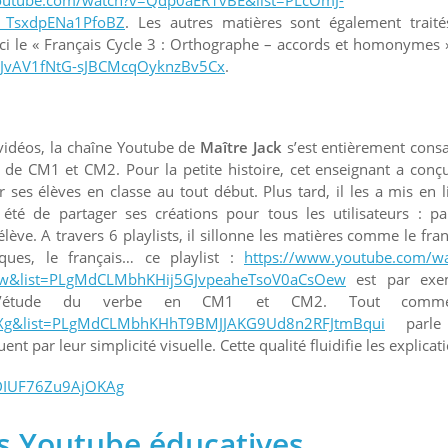
_TsxdpENa1PfoBZ
. Les autres matières sont également trait
ici le « Français Cycle 3 : Orthographe – accords et homonymes 
mJ-JvAV1fNtG-sJBCMcqOyknzBv5Cx
.
vidéos, la chaîne Youtube de
Maître Jack
s’est entièrement cons
e CM1 et CM2. Pour la petite histoire, cet enseignant a conç
ses élèves en classe au tout début. Plus tard, il les a mis en l
 été de partager ses créations pour tous les utilisateurs : pa
lève. A travers 6 playlists, il sillonne les matières comme le fran
ques, le français… ce playlist :
https://www.youtube.com/wa
w&list=PLgMdCLMbhKHij5GJvpeaheTsoV0aCsOew
est par exe
 l’étude du verbe en CM1 et CM2. Tout comm
ryXg&list=PLgMdCLMbhKHhT9BMJJAKG9Ud8n2RFJtmBqui
parle
 par leur simplicité visuelle. Cette qualité fluidifie les explicat
WDIUF76Zu9AjOKAg
os Youtube éducatives