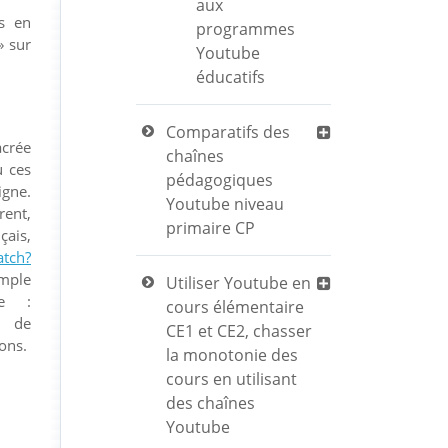
aux
és en
programmes
» sur
Youtube
éducatifs
Comparatifs des
acrée
chaînes
u ces
pédagogiques
igne.
Youtube niveau
rent,
primaire CP
çais,
tch?
mple
Utiliser Youtube en
e :
cours élémentaire
 de
CE1 et CE2, chasser
ions.
la monotonie des
cours en utilisant
des chaînes
Youtube