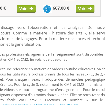
0 €
667,00 €
ntissage vers l’observation et les analyses. De nouve
urs. Comme la matière « histoire des arts », elle servi
s formes de langages. Pour la matière « sciences et techno
ion et la généralisation.
des professionnels aguerris de l’enseignement sont disponibles
out en CM1 et CM2. En voici quelques-uns :
est une référence en matière de vidéos Youtube éducatives. Sa c
tous les utilisateurs professionnels de tous les niveaux (Cycle 2, 
cée). Pour chaque niveau, il adopte des démarches pédagogiqu
férentes. Pour le cycle 3, notamment le CM1 et CM2, il a mis en 
de vidéos sur tout le programme d’enseignement. Pour le calcu
seignant disposera d’au moins douze vidéos. Elles se retrouvent da
Math facile cm1 cm2 : Fractions et nombre » sur le 
outube.com/watch?v=Qdp0aER1vBE&list=PLcOmJ-