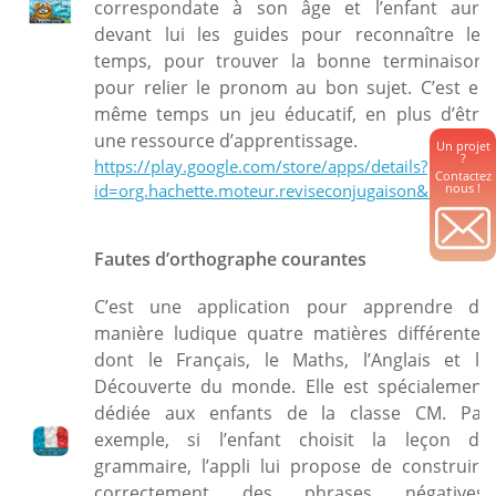
correspondate à son âge et l’enfant aura
devant lui les guides pour reconnaître les
temps, pour trouver la bonne terminaison,
pour relier le pronom au bon sujet. C’est en
même temps un jeu éducatif, en plus d’être
une ressource d’apprentissage.
Un projet
?
https://play.google.com/store/apps/details?
Contactez
id=org.hachette.moteur.reviseconjugaison&hl=fr
nous !
Fautes d’orthographe courantes
C’est une application pour apprendre de
manière ludique quatre matières différentes
dont le Français, le Maths, l’Anglais et la
Découverte du monde. Elle est spécialement
dédiée aux enfants de la classe CM. Par
exemple, si l’enfant choisit la leçon de
grammaire, l’appli lui propose de construire
correctement des phrases négatives,