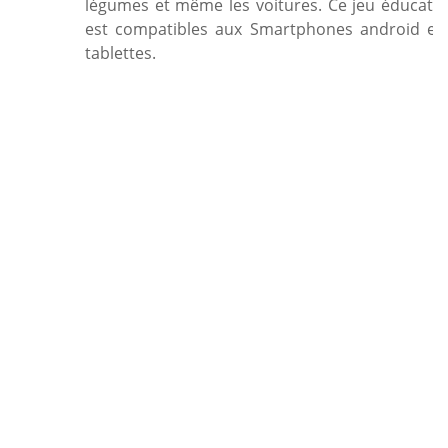
légumes et même les voitures. Ce jeu éducatif
est compatibles aux Smartphones android et
tablettes.
https://play.google.com/store/apps/details?
id=boriol.mates.piratlite
Photo Quiz – Devinez Photos
Application servant à deviner des centaines de
photos, Photo Quiz – Deviner Photos est
également connue pour la chasse aux étoiles.
De niveaux de difficulté allant de facile à
difficile, et pour découvrir le niveau supérieur,
il est impératif de résoudre le niveau en cours,
puis, collecter des étoiles pour passer au stade
supérieur. Détente, vitesse, horaire et
apprentissage sont les 4 modes de jeu
disponibles pour garantir une meilleure
concentration en association avec l’éducation.