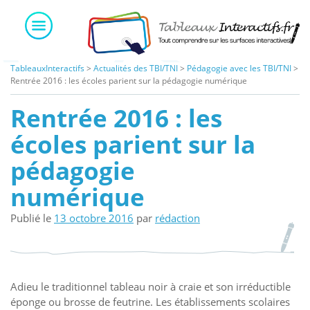
Skip
to
content
TableauxInteractifs
>
Actualités des TBI/TNI
>
Pédagogie avec les TBI/TNI
>
Rentrée 2016 : les écoles parient sur la pédagogie numérique
Rentrée 2016 : les
écoles parient sur la
pédagogie
numérique
Publié le
13 octobre 2016
par
rédaction
Adieu le traditionnel tableau noir à craie et son irréductible
éponge ou brosse de feutrine. Les établissements scolaires