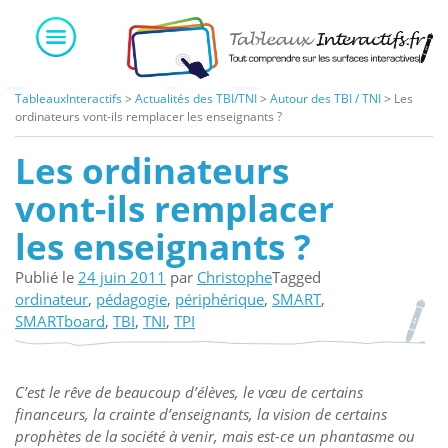
Skip
to
content
TableauxInteractifs
>
Actualités des TBI/TNI
>
Autour des TBI / TNI
>
Les
ordinateurs vont-ils remplacer les enseignants ?
Les ordinateurs
vont-ils remplacer
les enseignants ?
Publié le
24 juin 2011
par
Christophe
Tagged
ordinateur
,
pédagogie
,
périphérique
,
SMART
,
SMARTboard
,
TBI
,
TNI
,
TPI
C’est le rêve de beaucoup d’élèves, le vœu de certains
financeurs, la crainte d’enseignants, la vision de certains
prophètes de la société à venir, mais est-ce un phantasme ou