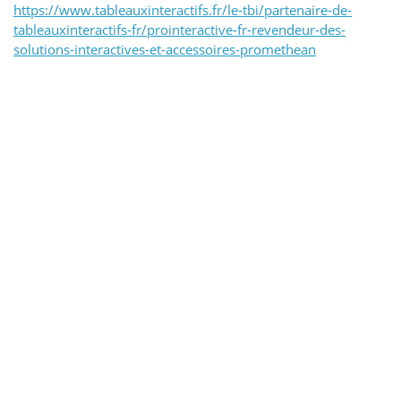
https://www.tableauxinteractifs.fr/le-tbi/partenaire-de-
tableauxinteractifs-fr/prointeractive-fr-revendeur-des-
solutions-interactives-et-accessoires-promethean