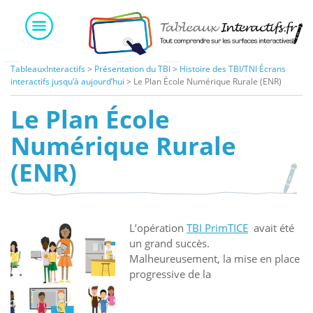
Skip
to
content
TableauxInteractifs
>
Présentation du TBI
>
Histoire des TBI/TNI Écrans
interactifs jusqu’à aujourd’hui
>
Le Plan École Numérique Rurale (ENR)
Le Plan École
Numérique Rurale
(ENR)
L’opération
TBI PrimTICE
avait été
un grand succès.
Malheureusement, la mise en place
progressive de la