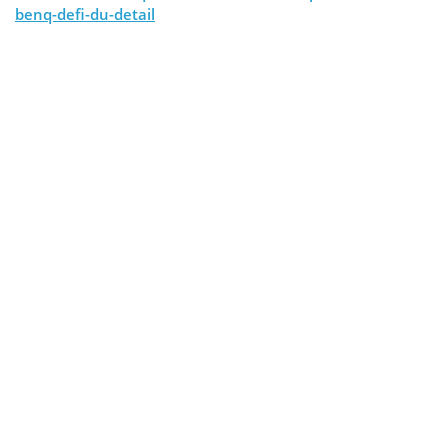
benq-defi-du-detail